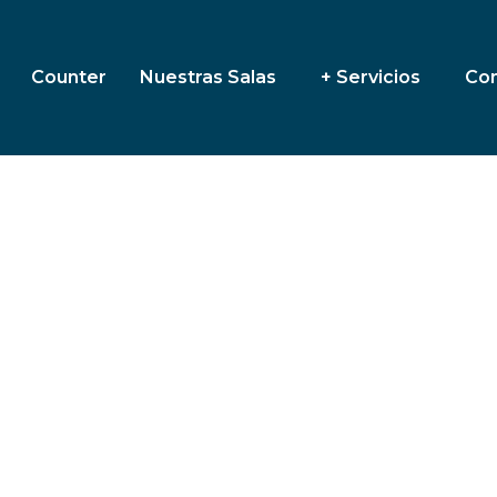
Counter
Nuestras Salas
+ Servicios
Co
un paseo a Londres?
caminar por el Puente de la Torre, tomarte un selfi
un nuevo obstáculo: el regreso de la visa para colo
reocupes, aquí te explico todo de forma sencilla.