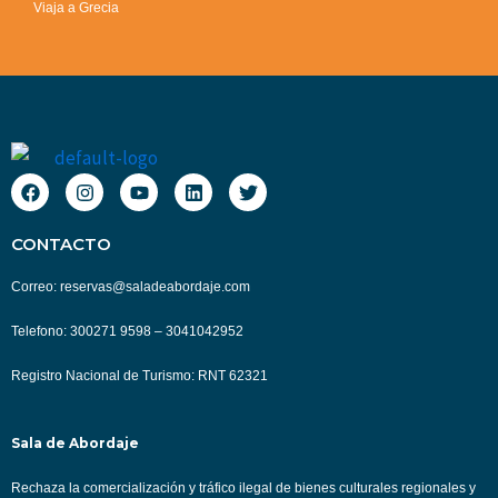
Viaja a Grecia
F
I
Y
L
T
a
n
o
i
w
c
s
u
n
i
e
t
t
k
t
CONTACTO
b
a
u
e
t
o
g
b
d
e
Correo: reservas@saladeabordaje.com
o
r
e
i
r
k
a
n
m
Telefono: 300271 9598 – 3041042952
Registro Nacional de Turismo: RNT 62321
Sala de Abordaje
Rechaza la comercialización y tráfico ilegal de bienes culturales regionales y