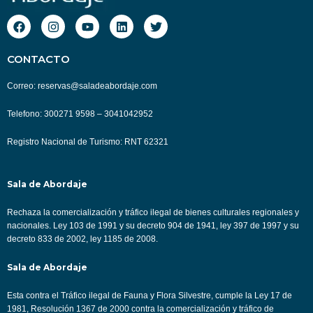
F
I
Y
L
T
a
n
o
i
w
c
s
u
n
i
e
t
t
k
t
CONTACTO
b
a
u
e
t
o
g
b
d
e
Correo: reservas@saladeabordaje.com
o
r
e
i
r
k
a
n
m
Telefono: 300271 9598 – 3041042952
Registro Nacional de Turismo: RNT 62321
Sala de Abordaje
Rechaza la comercialización y tráfico ilegal de bienes culturales regionales y
nacionales. Ley 103 de 1991 y su decreto 904 de 1941, ley 397 de 1997 y su
decreto 833 de 2002, ley 1185 de 2008.
Sala de Abordaje
Esta contra el Tráfico ilegal de Fauna y Flora Silvestre, cumple la Ley 17 de
1981, Resolución 1367 de 2000 contra la comercialización y tráfico de