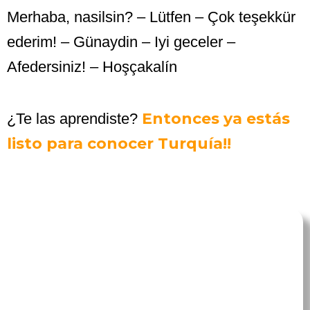
Merhaba, nasilsin? –
Lütfen –
Çok teşekkür
ederim! –
Günaydin –
Iyi geceler –
Afedersiniz! –
Hoşçakalín
Entonces ya estás
¿Te las aprendiste?
listo para conocer Turquía!!