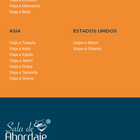
Viaja a Marruecos
Viaja a Italia
ASIA
ESTADOS UNIDOS
Viaja a Turquía
Viajes a Miami
Viaja a India
Viajes a Orlando
Viaja a Egipto
Viaja a Japón
Viaja a Dubai
Viaja a Tailandia
Viaja a Grecia